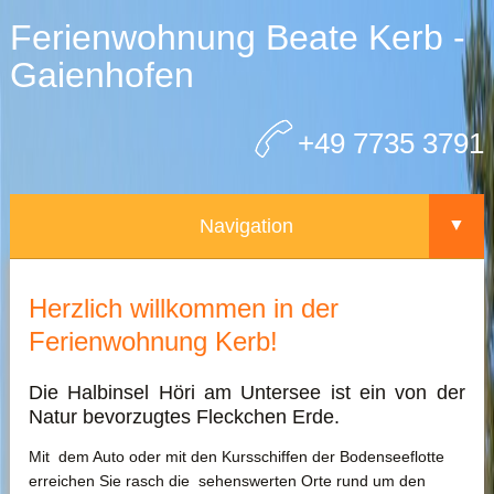
Ferienwohnung Beate Kerb -
Gaienhofen
+49 7735 3791
Navigation
▼
▼
Haus und Lage
Herzlich willkommen in der
Ferienwohnung Kerb!
Die Wohnung
Die Halbinsel Höri am Untersee ist ein von der
Buchungsanfrage
Natur bevorzugtes Fleckchen Erde.
Kontakt
Mit dem Auto oder mit den Kursschiffen der Bodenseeflotte
erreichen Sie rasch die sehenswerten Orte rund um den